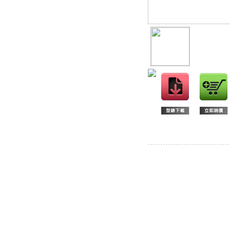
111111