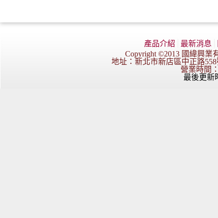
產品介紹
│
最新消息
│
Copyright ©2013 國緯興業有限公司
地址：新北市新店區中正路558號3樓 TE
營業時間：週
最後更新時間：