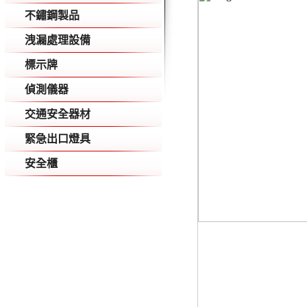
不鏽鋼製品
洩漏處理設備
標示牌
偵測儀器
交通安全器材
緊急出口燈具
安全櫃