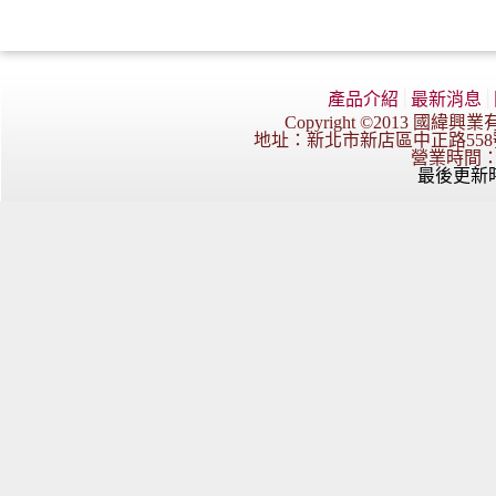
產品介紹
│
最新消息
│
Copyright ©2013 國緯興業有限公司
地址：新北市新店區中正路558號3樓 TE
營業時間：週
最後更新時間：